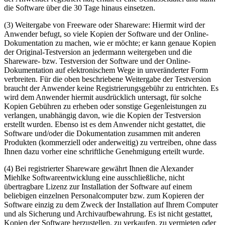
die Software über die 30 Tage hinaus einsetzen.
(3) Weitergabe von Freeware oder Shareware: Hiermit wird der
Anwender befugt, so viele Kopien der Software und der Online-
Dokumentation zu machen, wie er möchte; er kann genaue Kopien
der Original-Testversion an jedermann weitergeben und die
Shareware- bzw. Testversion der Software und der Online-
Dokumentation auf elektronischem Wege in unveränderter Form
verbreiten. Für die oben beschriebene Weitergabe der Testversion
braucht der Anwender keine Registrierungsgebühr zu entrichten. Es
wird dem Anwender hiermit ausdrücklich untersagt, für solche
Kopien Gebühren zu erheben oder sonstige Gegenleistungen zu
verlangen, unabhängig davon, wie die Kopien der Testversion
erstellt wurden. Ebenso ist es dem Anwender nicht gestattet, die
Software und/oder die Dokumentation zusammen mit anderen
Produkten (kommerziell oder anderweitig) zu vertreiben, ohne dass
Ihnen dazu vorher eine schriftliche Genehmigung erteilt wurde.
(4) Bei registrierter Shareware gewährt Ihnen die Alexander
Miehlke Softwareentwicklung eine ausschließliche, nicht
übertragbare Lizenz zur Installation der Software auf einem
beliebigen einzelnen Personalcomputer bzw. zum Kopieren der
Software einzig zu dem Zweck der Installation auf Ihrem Computer
und als Sicherung und Archivaufbewahrung. Es ist nicht gestattet,
Kopien der Software herzustellen, zu verkaufen, zu vermieten oder