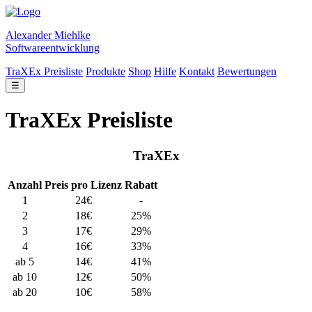
Alexander Miehlke
Softwareentwicklung
TraXEx Preisliste
Produkte
Shop
Hilfe
Kontakt
Bewertungen
☰
TraXEx Preisliste
TraXEx
Anzahl
Preis pro Lizenz
Rabatt
1
24€
-
2
18€
25%
3
17€
29%
4
16€
33%
ab 5
14€
41%
ab 10
12€
50%
ab 20
10€
58%