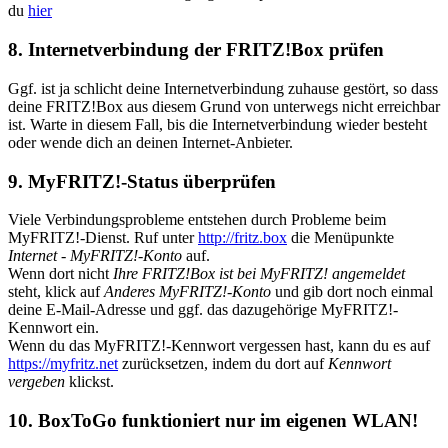
du
hier
8. Internetverbindung der FRITZ!Box prüfen
Ggf. ist ja schlicht deine Internetverbindung zuhause gestört, so dass
deine FRITZ!Box aus diesem Grund von unterwegs nicht erreichbar
ist. Warte in diesem Fall, bis die Internetverbindung wieder besteht
oder wende dich an deinen Internet-Anbieter.
9. MyFRITZ!-Status überprüfen
Viele Verbindungsprobleme entstehen durch Probleme beim
MyFRITZ!-Dienst. Ruf unter
http://fritz.box
die Menüpunkte
Internet
-
MyFRITZ!-Konto
auf.
Wenn dort nicht
Ihre FRITZ!Box ist bei MyFRITZ! angemeldet
steht, klick auf
Anderes MyFRITZ!-Konto
und gib dort noch einmal
deine E-Mail-Adresse und ggf. das dazugehörige MyFRITZ!-
Kennwort ein.
Wenn du das MyFRITZ!-Kennwort vergessen hast, kann du es auf
https://myfritz.net
zurücksetzen, indem du dort auf
Kennwort
vergeben
klickst.
10. BoxToGo funktioniert nur im eigenen WLAN!