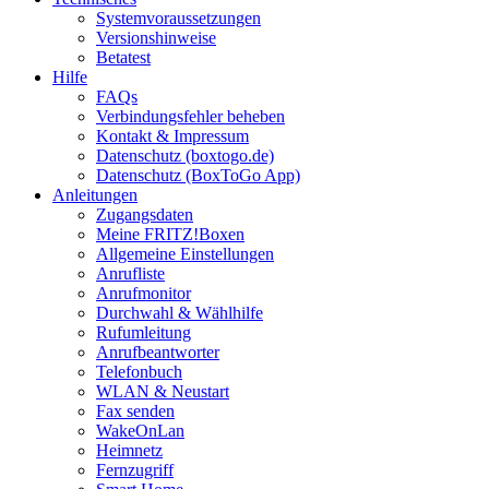
Systemvoraussetzungen
Versionshinweise
Betatest
Hilfe
FAQs
Verbindungsfehler beheben
Kontakt & Impressum
Datenschutz (boxtogo.de)
Datenschutz (BoxToGo App)
Anleitungen
Zugangsdaten
Meine FRITZ!Boxen
Allgemeine Einstellungen
Anrufliste
Anrufmonitor
Durchwahl & Wählhilfe
Rufumleitung
Anrufbeantworter
Telefonbuch
WLAN & Neustart
Fax senden
WakeOnLan
Heimnetz
Fernzugriff