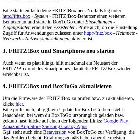
Bitte starte einfach deine FRITZ!Box neu. Notfalls leg unter
http://fritz.box
-
System
- FRITZ!Box-Benutzer einen weiteren
Benutzer an und starte in BoxToGo unter
Einstellungen
-
Zugangsdaten
erneut den
Assistenten
. Prüfe auch, ob die Einstellung
Zugriff für Anwendungen zulassen unter
http://fritz.box
-
Heimnetz
-
Netzwerk
-
Netzwerkeinstellungen
aktiviert ist.
3. FRITZ!Box und Smartphone neu starten
Auch wenn es platt klingt, hilft manchmal ein Neustart der
FRITZ!Box und des Smartphones, damit die FRITZ!Box wieder
erreichbar ist.
4. FRITZ!Box und BoxToGo aktualisieren
Um die Firmware der FRITZ!Box zu prüfen bzw. zu aktualisieren,
klicke
hier
.
Bitte prüfe auch, ob ggf. ein Update für BoxToGo bereitsteht.
Jenachdem, bei wem du BoxToGo ursprünglich geladen bzw.
gekauft hast, klicke auf einen der folgenden Links:
Google Play
Amazon App Store
Samsung Galaxy Apps
Ggf. steht auch eine
Betaversion
von BoxToGo zur Verfügung, die
das Problem behebt. Erfahrungsgemäß haben aber die meisten