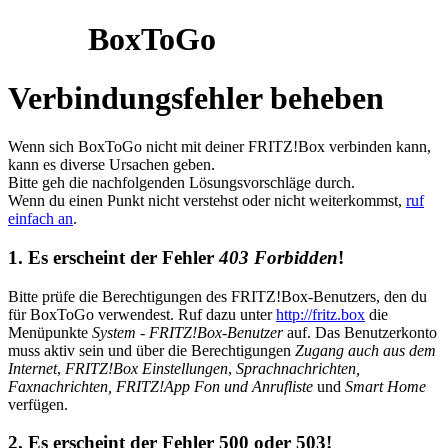
BoxToGo
Verbindungsfehler beheben
Wenn sich BoxToGo nicht mit deiner FRITZ!Box verbinden kann,
kann es diverse Ursachen geben.
Bitte geh die nachfolgenden Lösungsvorschläge durch.
Wenn du einen Punkt nicht verstehst oder nicht weiterkommst,
ruf
einfach an
.
1. Es erscheint der Fehler
403 Forbidden
!
Bitte prüfe die Berechtigungen des FRITZ!Box-Benutzers, den du
für BoxToGo verwendest. Ruf dazu unter
http://fritz.box
die
Menüpunkte
System
-
FRITZ!Box-Benutzer
auf. Das Benutzerkonto
muss aktiv sein und über die Berechtigungen
Zugang auch aus dem
Internet
,
FRITZ!Box Einstellungen
,
Sprachnachrichten,
Faxnachrichten, FRITZ!App Fon und Anrufliste
und
Smart Home
verfügen.
2. Es erscheint der Fehler 500 oder 503!