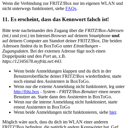
Wenn die Verbindung zur FRITZ!Box nur im eigenen WLAN und
nicht unterwegs funktioniert, siehe
FAQs
.
11. Es erscheint, dass das Kennwort falsch ist!
Bitte teste nacheinander den Zugang über die
FRITZ!Box-Adressen
(int.)
und
(ext.)
im Internet-Browser auf deinem Smartphone
und
auf deinem Computer am Standort deiner FRITZ!Box. Die beiden
Adressen findest du in BoxToGo unter
Einstellungen
-
Zugangsdaten
. Bei der externen Adresse füge noch einen
Doppelpunkt und den
Port
an, z.B.
https://12345678.myfritz.net:443
.
Wenn beide Anmeldungen klappen und du dich in der
Benutzeroberfläche deiner FRITZ!Box wiederfindest, starte
noch einmal den
Assistenten
in BoxToGo.
Wenn nur die externe Anmeldung nicht funktioniert, leg unter
http://fritz.box
-
System
-
FRITZ!Box-Benutzer
einen neuen
Benutzer an. Starte dann den
Assistenten
in BoxToGo.
Wenn nur die interne Anmeldung nicht funktioniert, starte
erneut
Assistenten
in BoxToGo
Wenn beide Anmeldungen nicht funktionieren, siehe
hier
.
Möglich wäre auch, dass du dich im WLAN einer anderen
FRITZ!Box befindest, die natürlich andere Kennwörter hat. Ggf.