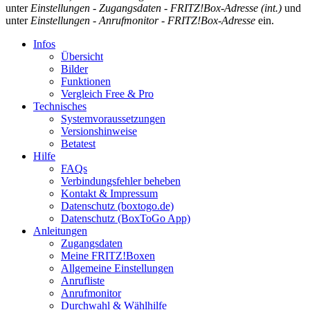
unter
Einstellungen
-
Zugangsdaten
-
FRITZ!Box-Adresse (int.)
und
unter
Einstellungen
-
Anrufmonitor
-
FRITZ!Box-Adresse
ein.
Infos
Übersicht
Bilder
Funktionen
Vergleich Free & Pro
Technisches
Systemvoraussetzungen
Versionshinweise
Betatest
Hilfe
FAQs
Verbindungsfehler beheben
Kontakt & Impressum
Datenschutz (boxtogo.de)
Datenschutz (BoxToGo App)
Anleitungen
Zugangsdaten
Meine FRITZ!Boxen
Allgemeine Einstellungen
Anrufliste
Anrufmonitor
Durchwahl & Wählhilfe